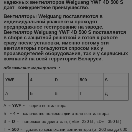
надежных вентиляторов Weiguang YWF 4D 500 S
дает конкурентное преимущество.
Вентиляторы Weiguang поставляются в
индивидуальной упаковке и проходят
предпродажное тестирование на заводе.
Вентилятор Weiguang YWF 4D 500 S
поставляется
в сборе с защитной решеткой и готов к работе
сразу после установки, именно потому эти
вентиляторы пользуются спросом как у
производителей оборудования, так и у сервисных
компаний на всей территории Беларуси.
обозначение маркировки :
YWF
4
D
500
S
А
Б
В
Г
Д
А.
« YWF »
– серия вентилятора
Б
« 4 »
- количество полюсов двигателя вентилятора
В
« D »
- напряжение двигателя, ( «Е» -220 В , «D» - 380 В )
Г
« 500 »
- диаметр крыльчатки вентилятора (от 200 мм до 630