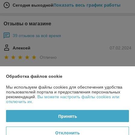
Показать весь график работы
Сегодня выходной
Отзывы о магазине
39 отзывов за всё время
Алексей
07.02.2024
Отлично
Всё по делу без лишней траты времени. Необходимые позиции 
были в наличии, дополнительно проконсультировали. 
Обработка файлов cookie
Исключительно положительное впечатление!!!!
Мы используем файлы cookies для обеспечения удобства
пользователей портала и предоставления персональных
рекомендаций.
Вы можете настроить файлы cookies или
Покупатель
15.07.2023
отключить их.
Отлично
Принять
Показать все отзывы
Отклонить