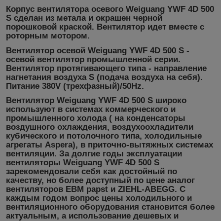
Корпус вентилятора осевого
Weiguang YWF 4D 500
S
сделан из метала и окрашен черной
порошковой краской. Вентилятор идет вместе с
роторным мотором.
Вентилятор осевой Weiguang YWF 4D 500 S
-
осевой вентилятор промышленной серии.
Вентилятор протягивающего типа - направление
нагнетания воздуха S (подача воздуха на себя).
Питание 380V (трехфазный)/50Hz.
Вентилятор Weiguang YWF 4D 500 S
широко
используют в системах коммерческого и
промышленного холода ( на конденсаторы
воздушного охлаждения, воздухоохладители
кубического и потолочного типа, холодильные
агрегаты Aspera), в приточно-вытяжных системах
вентиляции. За долгие годы эксплуатации
вентиляторы Weiguang YWF 4D 500 S
зарекомендовали себя как достойный по
качеству, но более доступный по цене аналог
вентиляторов EBM papst и ZIEHL-ABEGG. С
каждым годом вопрос цены холодильного и
вентиляционного оборудования становится более
актуальным, а использование дешевых и