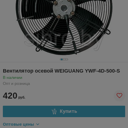
Вентилятор осевой WEIGUANG YWF-4D-500-S
В наличии
Опт и розница
420
руб.
Купить
Оптовые цены