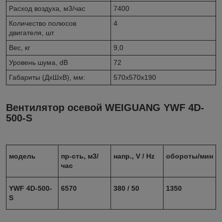
Расход воздуха, м3/час
7400
Количество полюсов
4
двигателя, шт
Вес, кг
9,0
Уровень шума, dB
72
Габариты (ДхШхВ), мм:
570х570х190
Вентилятор осевой WEIGUANG YWF 4D-
500-S
модель
пр-сть, м3/
напр., V / Hz
обороты/мин
час
YWF 4D-500-
6570
380 / 50
1350
S