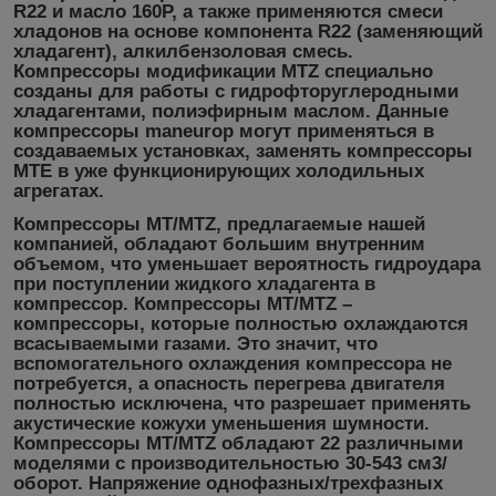
R22 и масло 160Р, а также применяются смеси
хладонов на основе компонента R22 (заменяющий
хладагент), алкилбензоловая смесь.
Компрессоры модификации МТZ специально
созданы для работы с гидрофторуглеродными
хладагентами, полиэфирным маслом. Данные
компрессоры maneurop могут применяться в
создаваемых установках, заменять компрессоры
МТЕ в уже функционирующих холодильных
агрегатах.
Компрессоры МТ/МТZ, предлагаемые нашей
компанией, обладают большим внутренним
объемом, что уменьшает вероятность гидроудара
при поступлении жидкого хладагента в
компрессор. Компрессоры МТ/МТZ –
компрессоры, которые полностью охлаждаются
всасываемыми газами. Это значит, что
вспомогательного охлаждения компрессора не
потребуется, а опасность перегрева двигателя
полностью исключена, что разрешает применять
акустические кожухи уменьшения шумности.
Компрессоры МТ/МТZ обладают 22 различными
моделями с производительностью 30-543 см3/
оборот. Напряжение однофазных/трехфазных