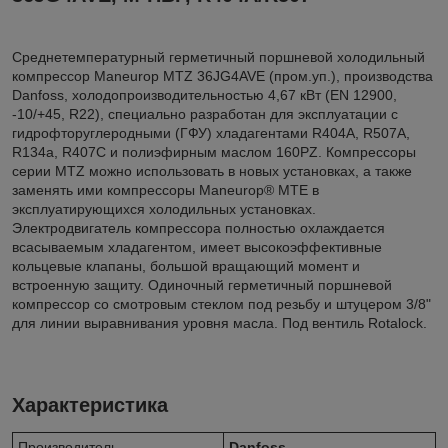
Среднетемпературный герметичный поршневой холодильный
компрессор Maneurop MTZ 36JG4AVE (пром.уп.), производства
Danfoss, холодопроизводительностью 4,67 кВт (EN 12900,
-10/+45, R22), специально разработан для эксплуатации с
гидрофторуглеродными (ГФУ) хладагентами R404A, R507A,
R134a, R407C и полиэфирным маслом 160PZ. Компрессоры
серии MTZ можно использовать в новых установках, а также
заменять ими компрессоры Maneurop® МТЕ в
эксплуатирующихся холодильных установках.
Электродвигатель компрессора полностью охлаждается
всасываемым хладагентом, имеет высокоэффективные
кольцевые клапаны, большой вращающий момент и
встроенную защиту. Одиночный герметичный поршневой
компрессор со смотровым стеклом под резьбу и штуцером 3/8"
для линии выравнивания уровня масла. Под вентиль Rotalock.
Характеристика
Производитель
Danfoss