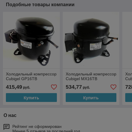
Подобные товары компании
Холодильный компрессор
Холодильный компрессор
Хо
Cubigel GP16TB
Cubigel MX16TB
Cub
415,49
534,77
72
руб.
руб.
Купить
Купить
О нас
Рейтинг не сформирован
Менее 5 отзывов за последний год