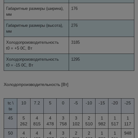
Габаритные размеры (ширина),
176
мм
Габаритные размеры (высота),
276
мм
Холодопроизводительность
3185
t
0
= +5
0
C, Вт
Холодопроизводительность
1295
t
0
= -15
0
C, Вт
Холодопроизводительность
[Вт
]
t
c
\
10
7.2
5
0
-5
-10
-15
-20
-25
t
e
45
5
4
4
3
3
2
1
1
1
262
815
478
758
102
510
982
517
117
50
4
4
4
3
2
2
1
1
948