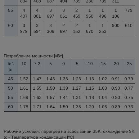
834
408
087
404
785
230
739
311
55
4
4
3
3
2
1
1
1
779
407
001
697
051
469
950
496
106
60
3
3
3
2
2
1
1
900
610
979
594
306
697
152
670
253
Потребление мощности
[кВт
]
t
c
\
10
7.2
5
0
-5
-10
-15
-20
-25
t
e
45
1.52
1.47
1.43
1.33
1.23
1.13
1.02
0.91
0.79
50
1.61
1.55
1.50
1.39
1.27
1.15
1.03
0.90
0.77
55
1.69
1.63
1.57
1.44
1.31
1.18
1.04
0.90
0.75
60
1.78
1.71
1.64
1.50
1.35
1.20
1.05
0.89
0.73
Рабочие условия: перегрев на всасывании 35K, охлаждение 9K
t
c
- Температура конденсации
[ºC
]