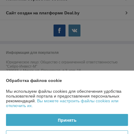
Сайт создан на платформе Deal.by
Информация для покупателя
Юридическое лицо:
Общество с ограниченной ответственностью
"Сибро-Инвест-М"
220033, г. Минск, ул. Планерная, д.3, ком. 16
Обработка файлов cookie
Регистрационный номер ЕГР: 191810687
УНП: 191810687
Мы используем файлы cookies для обеспечения удобства
пользователей портала и предоставления персональных
Регистрационный орган: Минсий горисполком
рекомендаций.
Вы можете настроить файлы cookies или
отключить их.
Дата регистрации компании: 09.11.2012
Ссылка на свидетельство/лицензию
Принять
Ссылка на свидетельство/лицензию