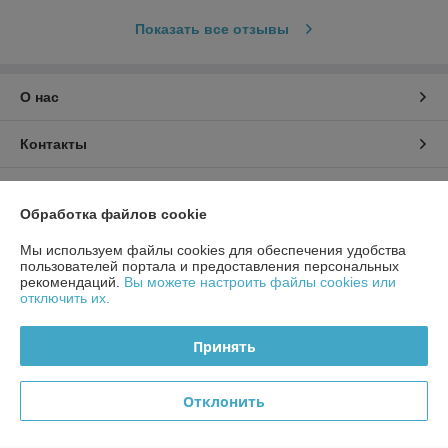
Показать все отзывы
О нас
Контакты
Доставка и оплата
Обработка файлов cookie
График работы
Мы используем файлы cookies для обеспечения удобства
пользователей портала и предоставления персональных
рекомендаций.
Вы можете настроить файлы cookies или
Полная версия сайта
отключить их.
Политика обработки cookies
Принять
Сайт создан на платформе Deal.by
Отклонить