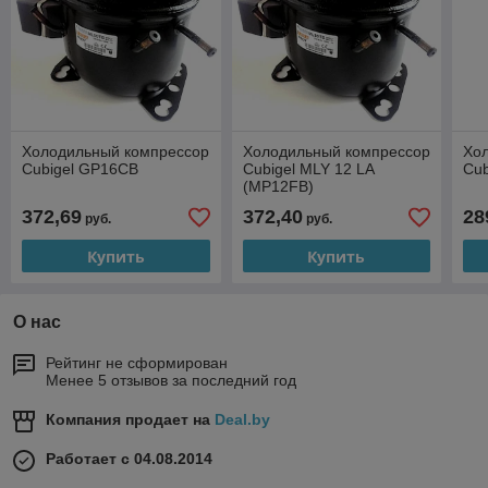
Холодильный компрессор
Холодильный компрессор
Хо
Cubigel GP16CB
Cubigel MLY 12 LA
Cu
(MP12FB)
372,69
372,40
28
руб.
руб.
Купить
Купить
О нас
Рейтинг не сформирован
Менее 5 отзывов за последний год
Компания продает на
Deal.by
Работает с 04.08.2014