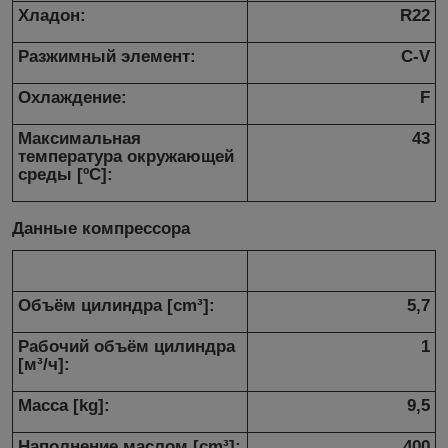
Хладон:
R22
Разжимный элемент:
C-V
Охлаждение:
F
Максимальная
43
температура окружающей
среды [ºC]:
Данные компрессора
Объём цилиндра [cm³]:
5,7
Рабочий объём цилиндра
1
[м³/ч]:
Масса [kg]:
9,5
Наполнение маслом [cm³]:
400