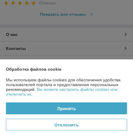
Отлично
Показать все отзывы
О нас
Контакты
Доставка и оплата
Обработка файлов cookie
График работы
Мы используем файлы cookies для обеспечения удобства
пользователей портала и предоставления персональных
рекомендаций.
Вы можете настроить файлы cookies или
Полная версия сайта
отключить их.
Политика обработки cookies
Принять
Сайт создан на платформе Deal.by
Отклонить