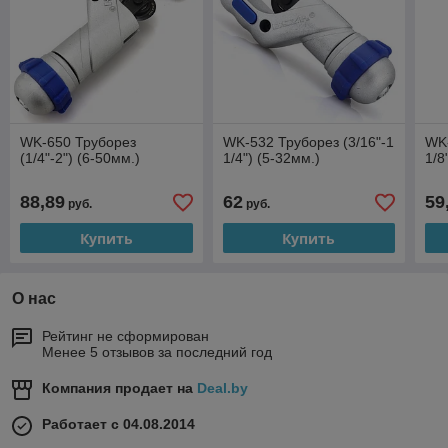
WK-650 Труборез
WK-532 Труборез (3/16"-1
WK-
(1/4"-2") (6-50мм.)
1/4") (5-32мм.)
1/8
88,89
62
59
руб.
руб.
Купить
Купить
О нас
Рейтинг не сформирован
Менее 5 отзывов за последний год
Компания продает на
Deal.by
Работает с 04.08.2014