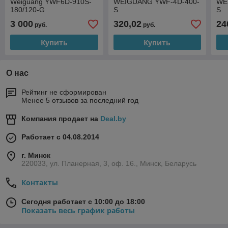
Weiguang YWF6D-910S-
WEIGUANG YWF-4D-400-
WE
180/120-G
S
S
3 000
320,02
24
руб.
руб.
Купить
Купить
О нас
Рейтинг не сформирован
Менее 5 отзывов за последний год
Компания продает на
Deal.by
Работает с 04.08.2014
г. Минск
220033, ул. Планерная, 3, оф. 16., Минск, Беларусь
Контакты
Сегодня работает с 10:00 до 18:00
Показать весь график работы