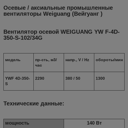
Осевые / аксиальные промышленные
вентиляторы Weiguang (Вейгуанг )
Вентилятор осевой WEIGUANG YW F-4D-
350-S-102/34G
модель
пр-сть, м3/
напр., V / Hz
обороты/мин
час
YWF 4D-350-
2290
380 / 50
1300
S
Технические данные:
мощность
140 Вт