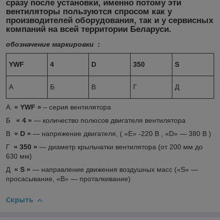
сразу после установки, именно потому эти
вентиляторы пользуются спросом как у
производителей оборудования, так и у сервисных
компаний на всей территории Беларуси.
обозначение маркировки :
YWF
4
D
350
S
А
Б
В
Г
Д
А.
« YWF »
– серия вентилятора
Б
« 4 »
― количество полюсов двигателя вентилятора
В
« D »
― напряжение двигателя, ( «Е» -220 В , «D» ― 380 В )
Г
« 350 »
― диаметр крыльчатки вентилятора (от 200 мм до
630 мм)
Д
« S »
― направление движения воздушных масс («S» ―
просасывание, «B» ― проталкивание)
Скрыть