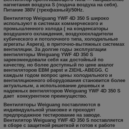
нагнетания воздуха S (подача воздуха на себя).
Питание 380V (трехфазный)/50Hz.
Вентилятор Weiguang YWF 4D 350 S
широко
используют в системах коммерческого и
промышленного холода ( на конденсаторы
воздушного охлаждения, воздухоохладители
кубического и потолочного типа, холодильные
агрегаты Aspera), в приточно-вытяжных системах
вентиляции. За долгие годы эксплуатации
вентиляторы
Weiguang YWF 4D 350 S
зарекомендовали себя как достойный по
качеству, но более доступный по цене аналог
вентиляторов EBM papst и ZIEHL-ABEGG. С
каждым годом вопрос цены холодильного и
вентиляционного оборудования становится более
актуальным, а использование дешевых и
надежных вентиляторов
Weiguang YWF 4D 350 S
дает конкурентное преимущество.
Вентиляторы Weiguang поставляются в
индивидуальной упаковке и проходят
предпродажное тестирование на заводе.
Вентилятор Weiguang YWF 4D 350 S
поставляется
в сборе с защитной решеткой и готов к работе