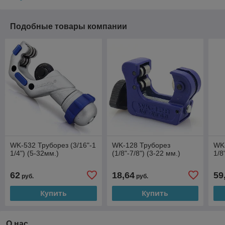
Подобные товары компании
WK-532 Труборез (3/16"-1
WK-128 Труборез
WK-
1/4") (5-32мм.)
(1/8"-7/8") (3-22 мм.)
1/8
62
18,64
59
руб.
руб.
Купить
Купить
О нас