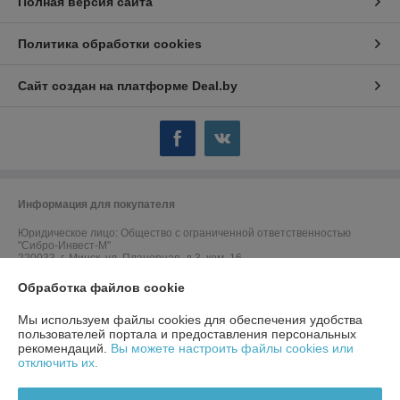
Полная версия сайта
Политика обработки cookies
Сайт создан на платформе Deal.by
Информация для покупателя
Юридическое лицо:
Общество с ограниченной ответственностью
"Сибро-Инвест-М"
220033, г. Минск, ул. Планерная, д.3, ком. 16
Обработка файлов cookie
Регистрационный номер ЕГР: 191810687
УНП: 191810687
Мы используем файлы cookies для обеспечения удобства
пользователей портала и предоставления персональных
Регистрационный орган: Минсий горисполком
рекомендаций.
Вы можете настроить файлы cookies или
отключить их.
Дата регистрации компании: 09.11.2012