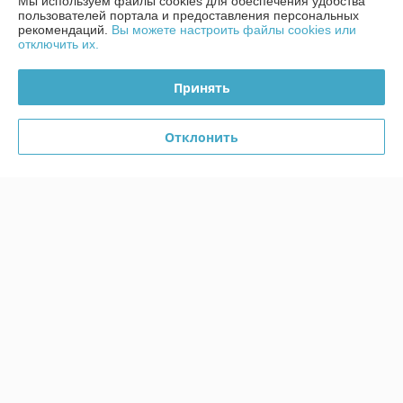
Мы используем файлы cookies для обеспечения удобства
пользователей портала и предоставления персональных
рекомендаций.
Вы можете настроить файлы cookies или
Политика обработки cookies
отключить их.
Сайт создан на платформе Deal.by
Принять
Отклонить
Информация для покупателя
Юридическое лицо:
Общество с ограниченной ответственностью
"Сибро-Инвест-М"
220033, г. Минск, ул. Планерная, д.3, ком. 16
Регистрационный номер ЕГР: 191810687
УНП: 191810687
Регистрационный орган: Минсий горисполком
Дата регистрации компании: 09.11.2012
Ссылка на свидетельство/лицензию