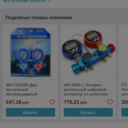
Все условия оплаты
Подобные товары компании
WK-C6002B Двух
WK-6884-L Четырех
CT
вентильный
вентильный цифровой
Че
противоударный
коллектор со шлангами
кол
коллектор с шлангами
150 см (3 шланга 1/4
150
247,18
775,21
32
руб.
руб.
150 см (3 шланга 1/4
SAE, 80 видов фреонов)
SAE.)
Купить
Купить