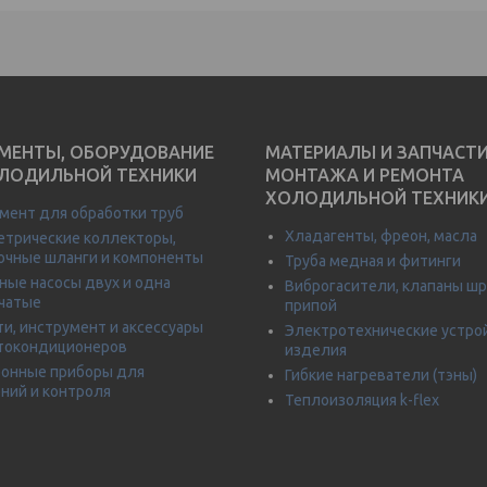
МЕНТЫ, ОБОРУДОВАНИЕ
МАТЕРИАЛЫ И ЗАПЧАСТ
ЛОДИЛЬНОЙ ТЕХНИКИ
МОНТАЖА И РЕМОНТА
ХОЛОДИЛЬНОЙ ТЕХНИК
мент для обработки труб
Хладагенты, фреон, масла
трические коллекторы,
очные шланги и компоненты
Труба медная и фитинги
ные насосы двух и одна
Виброгасители, клапаны шр
чатые
припой
ти, инструмент и аксессуары
Электротехнические устро
токондиционеров
изделия
онные приборы для
Гибкие нагреватели (тэны)
ний и контроля
Теплоизоляция k-flex