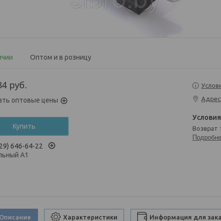
ичии
Оптом и в розницу
84
руб.
Услов
Адрес
ать оптовые цены
Купить
возврат
Подробн
29) 646-64-22
льный А1
Описание
Характеристики
Информация для зак