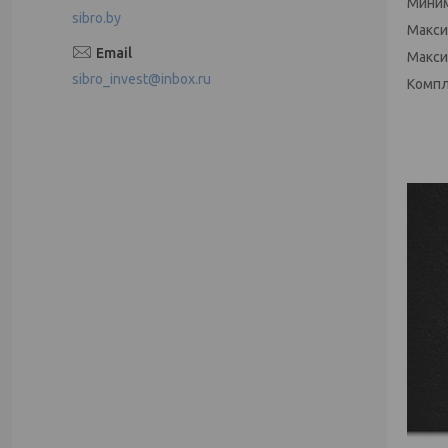
Миним
sibro.by
Макси
Макси
sibro_invest@inbox.ru
Компле