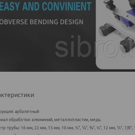
актеристики
рукция: арбалетный
иал обработки: алюминий, металлопластик, медь
р трубы: 16 мм, 22 мм, 15 мм, 10 мм, ⅜", ¼", ¾", ⅝", 12 мм, ½", 7/8",