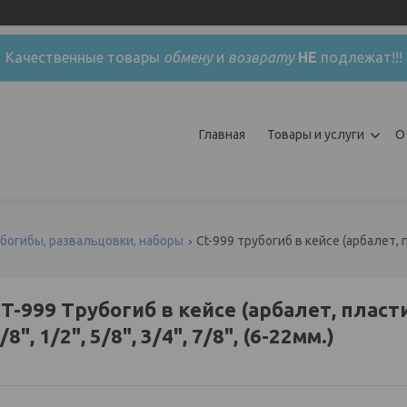
Качественные товары
обмену
и
возврату
НЕ
подлежат!!!
Главная
Товары и услуги
О
убогибы, развальцовки, наборы
T-999 Трубогиб в кейсе (арбалет, пласти
/8", 1/2", 5/8", 3/4", 7/8", (6-22мм.)