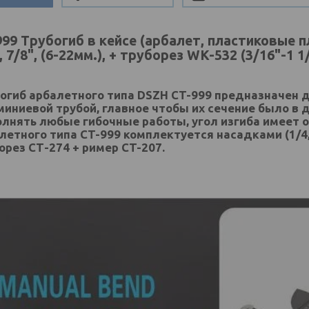
99 Трубогиб в кейсе (арбалет, пластиковые плаш
, 7/8", (6-22мм.), + труборез WK-532 (3/16"-1 
огиб арбалетного типа DSZH CT-999 предназначен д
иниевой трубой, главное чтобы их сечение было в 
лнять любые гибочные работы, угол изгиба имеет ог
летного типа CT-999 комплектуется насадками (1/4, 5/1
орез СТ-274 + ример CT-207.