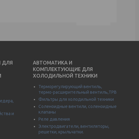
И ДЛЯ
АВТОМАТИКА И
КОМПЛЕКТУЮЩИЕ ДЛЯ
И
ХОЛОДИЛЬНОЙ ТЕХНИКИ
Терморегулирующий вентиль,
термо-расширительный вентиль,ТРВ
Фильтры для холодильной техники
едера,
Соленоидные вентили, соленоидные
клапаны
йства и
Реле давления
Электродвигатели, вентиляторы,
решетки, крыльчатки.