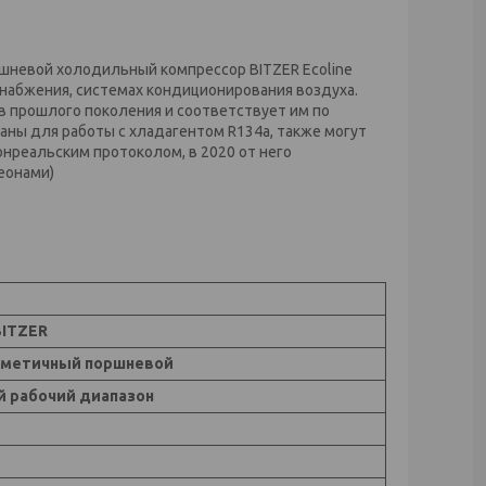
ршневой холодильный компрессор BITZER Ecoline
снабжения, системах кондиционирования воздуха.
 прошлого поколения и соответствует им по
ны для работы с хладагентом R134a, также могут
онреальским протоколом, в 2020 от него
еонами)
BITZER
рметичный поршневой
 рабочий диапазон