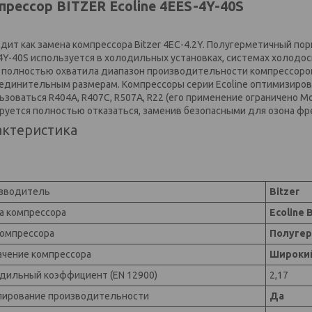
прессор BITZER Ecoline 4EES-4Y-40S
дит как замена компрессора Bitzer 4EC-4.2Y. Полугерметичный по
4Y-40S используется в холодильных установках, системах холодо
 полностью охватила диапазон производительности компрессоров
единительным размерам. Компрессоры серии Ecoline оптимизирова
ьзоваться R404A, R407C, R507A, R22 (его применение ограничено М
руется полностью отказаться, заменив безопасными для озона фр
актеристика
зводитель
Bitzer
а компрессора
Ecoline 
компрессора
Полуге
ачение компрессора
Широкий
дильный коэффициент (EN 12900)
2,17
лирование производительности
Да