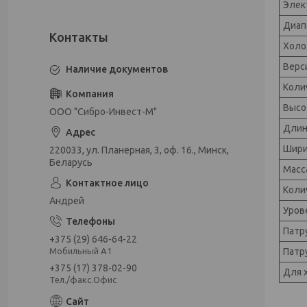
Элек
Диап
Холо
Верс
Наличие документов
Коли
Высо
ООО "Сибро-Инвест-М"
Длин
Шири
220033, ул. Планерная, 3, оф. 16., Минск,
Беларусь
Масса
Коли
Андрей
Уров
Патр
+375 (29) 646-64-22
Патр
Мобильный А1
+375 (17) 378-02-90
Для 
Тел./факс.Офис