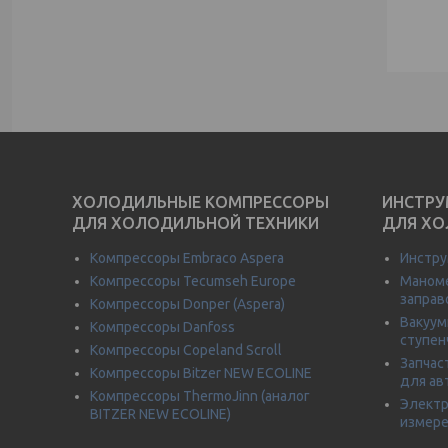
ХОЛОДИЛЬНЫЕ КОМПРЕССОРЫ
ИНСТРУ
ДЛЯ ХОЛОДИЛЬНОЙ ТЕХНИКИ
ДЛЯ ХО
Компрессоры Embraco Aspera
Инстру
Компрессоры Tecumseh Europe
Маноме
заправ
Компрессоры Donper (Aspera)
Вакуум
Компрессоры Danfoss
ступен
Компрессоры Copeland Scroll
Запчас
Компрессоры Bitzer NEW ECOLINE
для ав
Компрессоры ThermoJinn (аналог
Электр
BITZER NEW ECOLINE)
измере