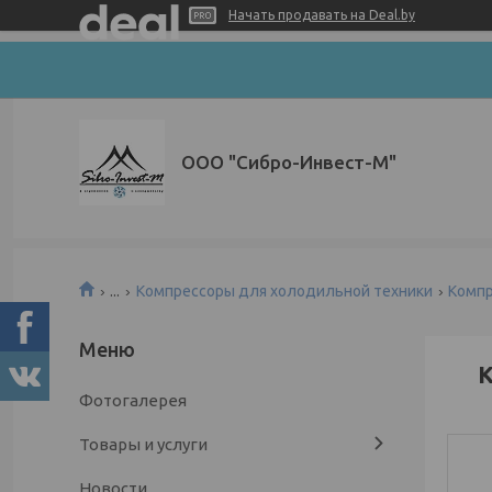
Начать продавать на Deal.by
ООО "Сибро-Инвест-М"
...
Компрессоры для холодильной техники
Компре
К
Фотогалерея
Товары и услуги
Новости