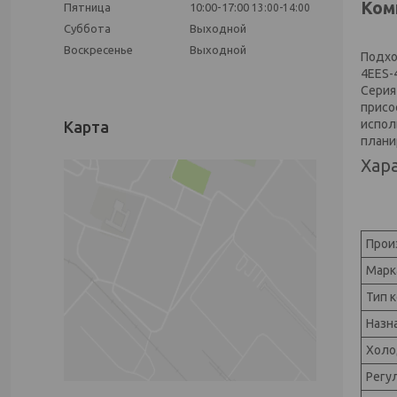
Ком
Пятница
10:00-17:00
13:00-14:00
Суббота
Выходной
Воскресенье
Выходной
Подхо
4EES-
Серия
присо
испол
Карта
плани
Хар
Прои
Марк
Тип 
Назн
Холо
Регу