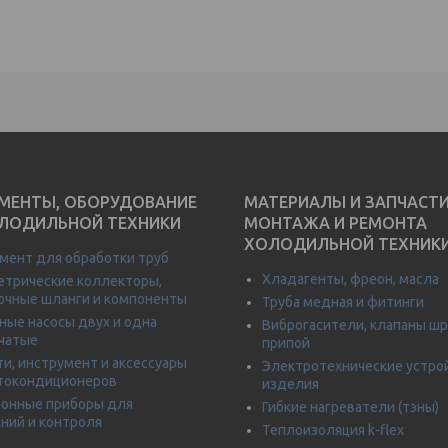
МЕНТЫ, ОБОРУДОВАНИЕ
МАТЕРИАЛЫ И ЗАПЧАСТ
ЛОДИЛЬНОЙ ТЕХНИКИ
МОНТАЖА И РЕМОНТА
ХОЛОДИЛЬНОЙ ТЕХНИК
мент для обработки труб
Хладагенты, фреон, масла
трические коллекторы,
очные шланги и компоненты
Труба медная и фитинги
ные насосы двух и одна
Виброгасители, клапаны шр
чатые
припой
ти, инструмент и аксессуары
Электротехнические устро
токондиционеров
изделия
онные приборы для
Гибкие нагреватели (тэны)
ний и контроля
Теплоизоляция k-flex