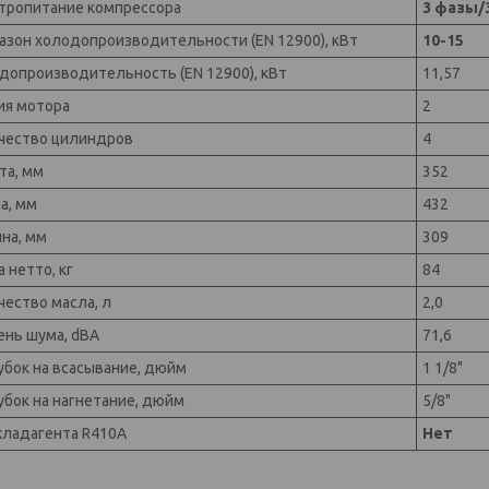
тропитание компрессора
3 фазы/3
азон холодопроизводительности (EN 12900), кВт
10-15
допроизводительность (EN 12900), кВт
11,57
ия мотора
2
чество цилиндров
4
та, мм
352
а, мм
432
на, мм
309
 нетто, кг
84
чество масла, л
2,0
ень шума, dBA
71,6
убок на всасывание, дюйм
1 1/8"
убок на нагнетание, дюйм
5/8"
хладагента R410A
Нет