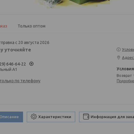
аказ
Только оптом
правка с 20 августа 2026
у уточняйте
Услов
Адрес
29) 646-64-22
льный А1
возврат
 только по телефону
Подробн
Описание
Характеристики
Информация для зак