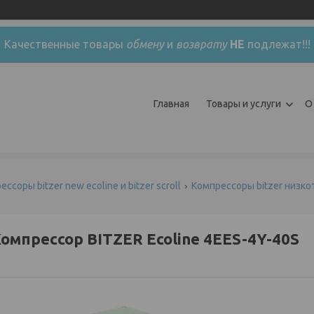
Качественные товары
обмену
и
возврату
НЕ
подлежат!!!
Главная
Товары и услуги
О
ссоры bitzer new ecoline и bitzer scroll
Компрессоры bitzer низк
омпрессор BITZER Ecoline 4EES-4Y-40S