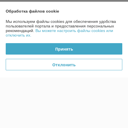
График работы
Обработка файлов cookie
Полная версия сайта
Мы используем файлы cookies для обеспечения удобства
пользователей портала и предоставления персональных
рекомендаций.
Вы можете настроить файлы cookies или
Политика обработки cookies
отключить их.
Сайт создан на платформе Deal.by
Принять
Отклонить
Информация для покупателя
Юридическое лицо:
Общество с ограниченной ответственностью
"Сибро-Инвест-М"
220033, г. Минск, ул. Планерная, д.3, ком. 16
Регистрационный номер ЕГР: 191810687
УНП: 191810687