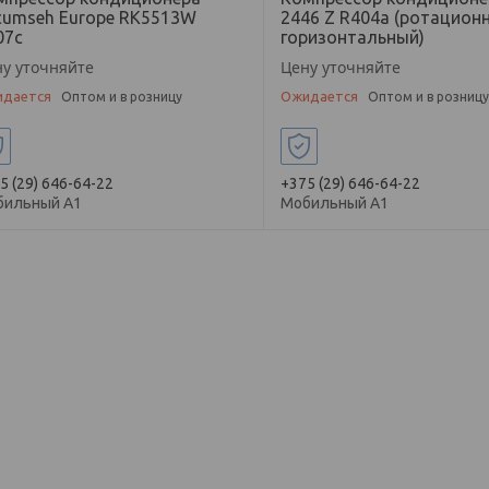
cumseh Europe RK5513W
2446 Z R404a (ротацион
07с
горизонтальный)
у уточняйте
Цену уточняйте
дается
Ожидается
Оптом и в розницу
Оптом и в розниц
5 (29) 646-64-22
+375 (29) 646-64-22
бильный А1
Мобильный А1