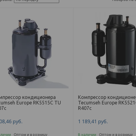
мпрессор кондиционера
Компрессор кондиционе
cumseh Europe RK5515C TU
Tecumseh Europe RK5521
07с
R407с
108,46
руб.
1 189,41
руб.
аличии
Оптом и в розницу
В наличии
Оптом и в розницу