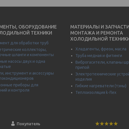
МЕНТЫ, ОБОРУДОВАНИЕ
МАТЕРИАЛЫ И ЗАПЧАСТ
ЛОДИЛЬНОЙ ТЕХНИКИ
МОНТАЖА И РЕМОНТА
ХОЛОДИЛЬНОЙ ТЕХНИК
мент для обработки труб
Хладагенты, фреон, масла
трические коллекторы,
очные шланги и компоненты
Труба медная и фитинги
ные насосы двух и одна
Виброгасители, клапаны шр
чатые
припой
ти, инструмент и аксессуары
Электротехнические устро
токондиционеров
изделия
онные приборы для
Гибкие нагреватели (тэны)
ний и контроля
Теплоизоляция k-flex
Покупатель