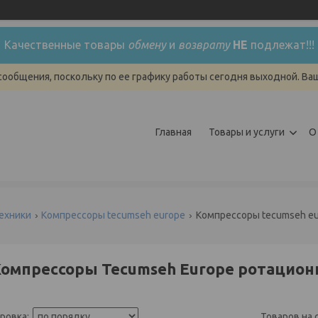
Качественные товары
обмену
и
возврату
НЕ
подлежат!!!
сообщения, поскольку по ее графику работы сегодня выходной. Ва
Главная
Товары и услуги
О
ехники
Компрессоры tecumseh europe
Компрессоры tecumseh e
омпрессоры Tecumseh Europe ротацио