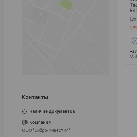
Te
R4
Цен
Ожи
+37
Мо
Наличие документов
ООО "Сибро-Инвест-М"