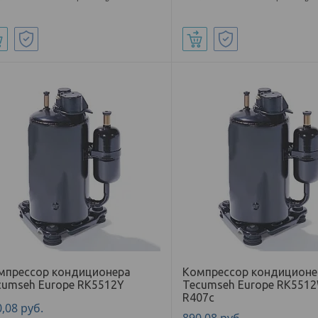
Купить
Купить
мпрессор кондиционера
Компрессор кондиционе
cumseh Europe RK5512Y
Tecumseh Europe RK551
R407с
0,08
руб.
890,08
руб.